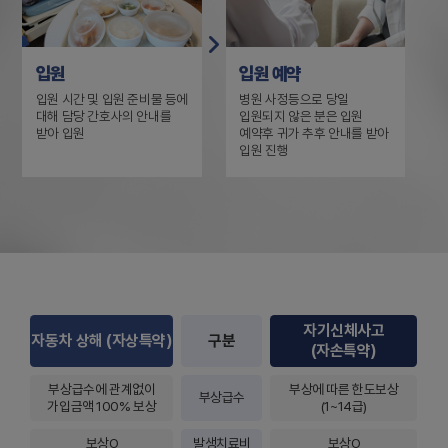
입원
입원 예약
입원 시간 및 입원 준비물 등에
병원 사정등으로 당일
대해 담당 간호사의 안내를
입원되지 않은 분은 입원
받아 입원
예약후 귀가 추후 안내를 받아
입원 진행
자기신체사고
자동차 상해 (자상특약)
구분
(자손특약)
부상급수에 관계없이
부상에 따른 한도보상
부상급수
가입금액 100% 보상
(1~14급)
보상O
발생치료비
보상O