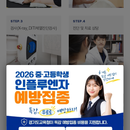
STEP.3
STEP.4
검사(X-ray, DITI체열진단검사)
진단 및 치료 상담
STEP.5
STEP.6
입원 및 통원치료 결정
한방 양방 병행 치료 진행