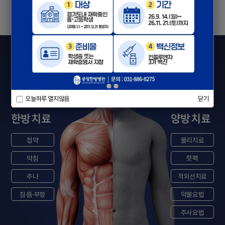
한방·양방 협진 치료장점
오늘하루 열지않음
닫기
한방 치료
양방 치료
첩약
물리치료
약침
핫팩
추나
적외선치료
침·뜸·부항
약물요법
주사요법