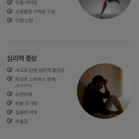
두통 어지럼
소화불량 구역감 구토
이명 난청
심리적 증상
사고로 인한 심리적 불안감
외상후 스트레스 장애
(트라우마)
수면장애
피로 무기력
집중력 저하
우울감