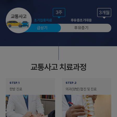
초기집중치료
후유증초기대응
급성기
후유증기
교통사고 치료과정
STEP.1
STEP.2
한방 진료
의과(양방) 협진 및 진료