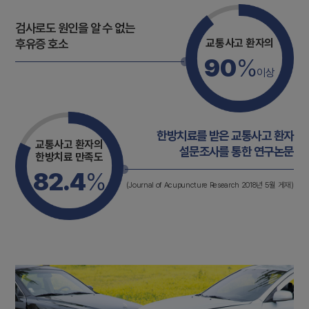
검사로도 원인을 알 수 없는
교통사고 환자의
후유증 호소
90
%
이상
한방치료를 받은 교통사고 환자
교통사고 환자의
설문조사를 통한 연구논문
한방치료 만족도
82.4
%
(Journal of Acupuncture Research 2018년 5월 게재)