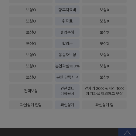
보상O
향후치료비
보상X
보상O
위자료
보상X
보상O
휴업손해
보상X
보상O
합의금
보상X
보상O
동승자보상
보상X
보상O
본인과실100%
보상X
보상O
본인 단독사고
보상X
안전벨트
앞자리 20% 뒷자리 10%
전액보상
미착용시
자기과실 제외하고 보상
과실상계 안함
과실상계
과실상계 함