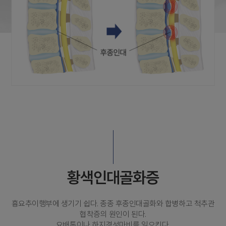
황색인대골화증
흉요추이행부에 생기기 쉽다. 종종 후종인대골화와 합병하고 척추관
협착증의 원인이 된다.
요배통이나 하지경성마비를 일으킨다.