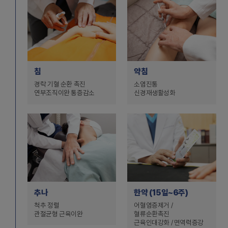
침
약침
경락 기혈 순환 촉진
소염진통
연부조직이완 통증감소
신경재생활성화
추나
한약 (15일~6주)
척추 정렬
어혈염증제거 /
관절균형 근육이완
혈류순환촉진
근육인대강화 / 면역력증강