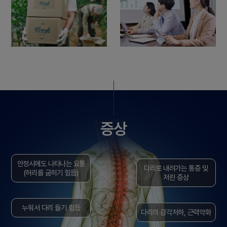
증상
안정시에도 나타나는 요통
다리로 내려가는 통증 및
(허리를 굽히기 힘듬)
저린 증상
누워서 다리 들기 힘듬
다리의 감각저하, 근력약화