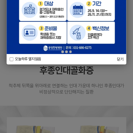
오늘하루 열지않음
닫기
후종인대골화증
척추체 뒤쪽을 위아래로 연결하는 인대 가운데 하나인 후종인대가
비정상적으로 단단해지는 질환