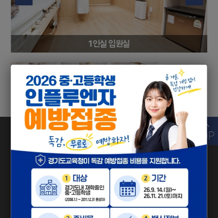
1인실 입원실
031-886-8275
전화상담
TEL
010-4446-8275
H.P
010-7499-8275
카톡 아이디 검색에서
카톡상담
중앙한방병원
을 검색해보세요!