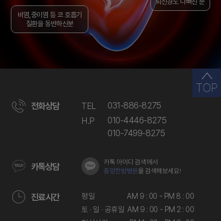
뇌신경도 나빠진 분
비염,중이염 등 코 호흡기
질환을 동반하신분
031-886-8275
전화상담
TEL
010-4446-8275
H.P
010-7499-8275
카톡 아이디 검색에서
카톡상담
중앙한방병원
을 검색해보세요!
평일
AM 9 : 00 - PM 8 : 00
진료시간
토 · 일 · 공휴일
AM 9 : 00 - PM 2 : 00