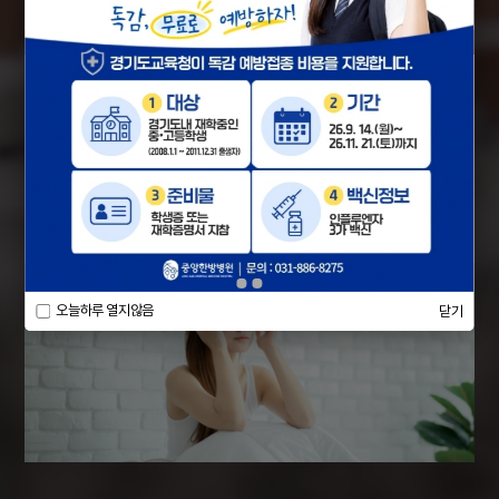
신허 이명
· 만성 스트레스로 인해 부신 기능이 약해지면 만성피로와
함께 나타남
· 매미우는 듯한 소리가 들리며, 불면증과 불안증, 허리와
무릎에 통증이 있음
· 밤에 더 심해지는 경향을 보임
오늘하루 열지않음
닫기