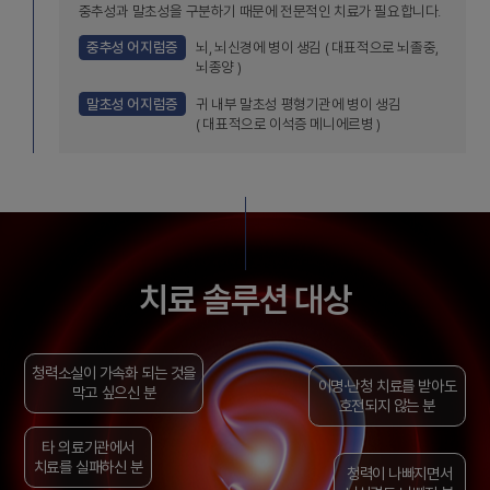
중추성과 말초성을 구분하기 때문에 전문적인 치료가 필요합니다.
중추성 어지럼증
뇌, 뇌신경에 병이 생김 ( 대표적으로 뇌졸중,
뇌종양 )
말초성 어지럼증
귀 내부 말초성 평형기관에 병이 생김
( 대표적으로 이석증 메니에르병 )
치료 솔루션 대상
청력소실이 가속화 되는 것을
이명·난청 치료를 받아도
막고 싶으신 분
호전되지 않는 분
타 의료기관에서
치료를 실패하신 분
청력이 나빠지면서