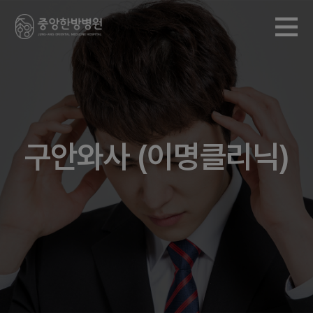
구안와사 (이명클리닉)