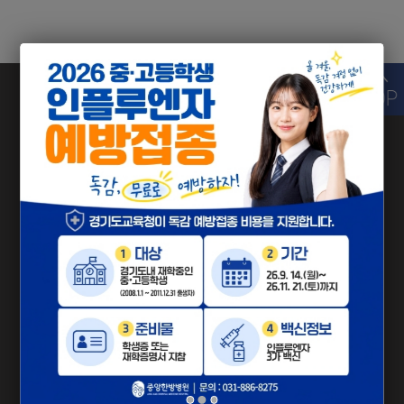
031-886-8275
전화상담
TEL
010-4446-8275
H.P
010-7499-8275
카톡 아이디 검색에서
카톡상담
중앙한방병원
을 검색해보세요!
평일
AM 9 : 00 - PM 8 : 00
진료시간
토 · 일 · 공휴일
AM 9 : 00 - PM 2 : 00
점심시간
PM 1 : 00 - PM 2 : 00